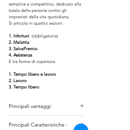
semplice e competitivo, dedicato alla 
tutela delle persone contro gli 
imprevisti della vita quotidiana.
Si articola in quattro sezioni:
1. Infortuni 
 (obbligatoria)
2. Malattia
3. SalvaPremio
4. Assistenza
E tre
forme di copertura:
1. Tempo libero e lavoro
2. Lavoro
3. Tempo libero
Principali vantaggi:
Polizza unica
 che comprende tutte le 
Principali Caratteristiche :
garanzie scelte e la possibilità di 