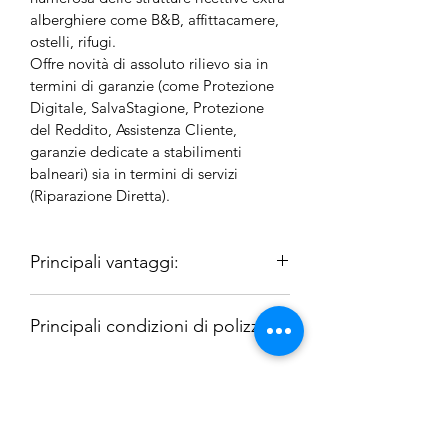
alberghiere come B&B, affittacamere, 
ostelli, rifugi.
Offre novità di assoluto rilievo sia in 
termini di garanzie (come Protezione 
Digitale, SalvaStagione, Protezione 
del Reddito, Assistenza Cliente, 
garanzie dedicate a stabilimenti 
balneari) sia in termini di servizi 
(Riparazione Diretta).
Principali vantaggi:
UnipolSai ALBERGO&SERVIZI 
si 
Principali condizioni di polizza:
distingue sul mercato grazie a:
•
Innovazione 
tecnologica
e di garanzie
Le caratteristiche più salienti sono:
•
Specializzazione 
sul target degli 
Protezione del Reddito
: un sostegno 
stabilimenti balneari (UnipolSai 
Condizioni Casa&Servizi
economico per indennizzare le perdite 
InSpiaggia)