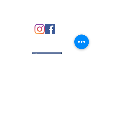
CONDIVIDI
Torna all'inizio
Responsabile e proprietario del dominio
è Romagnoli Alex inscritto nella sezione
E del Rui con il numero E000506636
Tutti i prodotti in vetrina sono in vendita
esclusivamente presso la struttura
situata a Trento e ne è vietata la vendita
online.
Tutta la documentazione